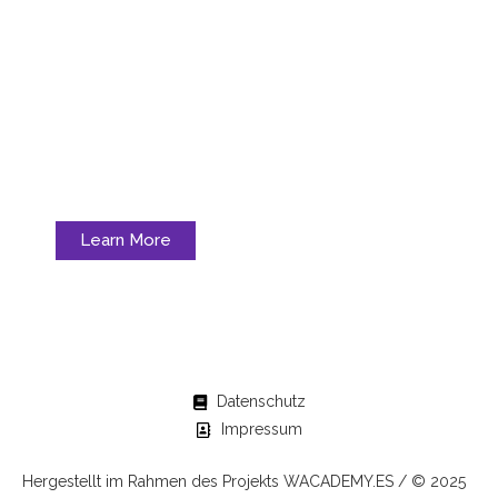
Folge der Goldspur
Dein verkörpertes Lieblingsleben wartet auf dich.
Learn More
Datenschutz
Impressum
Hergestellt im Rahmen des Projekts
WACADEMY.ES
/ © 2025