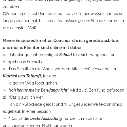
zu leben.
(Woher ich das tief drinnen schon so viel früher
wusste
, und es so
lange gedauert hat, bis ich es
tatsächlich gecheckt
habe, kommt in
der nächsten Mail).
Meine Embodied Emotion Coaches, die ich gerade ausbilde,
und meine Klienten sind online mit dabei.
∞
Jahrelange (unberechtigte)
Schuld
löst sich Häppchen für
Häppchen in Freiheit auf.
∞
Das Schütteln mit “Angst vor dem Alleinsein” verwandelt in
Klarheit und Tatkraft
, für den
.
eigenen Weg loszugehen.
∞
“Ich kenne meine Berufung nicht”
wird zu 1) Berufung gefunden
2) “Was glaub ich wer
.
ich bin”-Blockade gelöst und 3) Ungesunden Perfektionismus
abgebaut. In einer Session.
∞
“Das ist die
beste Ausbildung
, für die ich mich hätte
entscheiden können. Nicht nur wegen