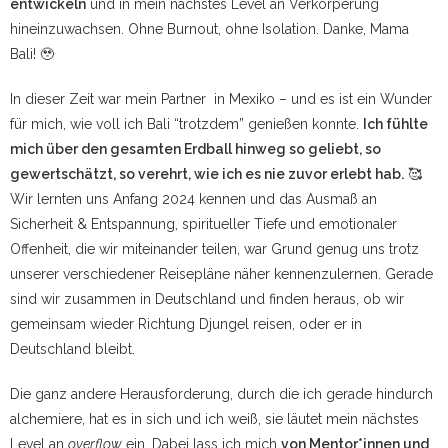
entwickeln
und in mein nächstes Level an Verkörperung
hineinzuwachsen. Ohne Burnout, ohne Isolation. Danke, Mama
Bali! 🥹
In dieser Zeit war mein Partner in Mexiko – und es ist ein Wunder
für mich, wie voll ich Bali “trotzdem” genießen konnte.
Ich fühlte
mich über den gesamten Erdball hinweg so geliebt, so
gewertschätzt, so verehrt, wie ich es nie zuvor erlebt hab.
🥰
Wir lernten uns Anfang 2024 kennen und das Ausmaß an
Sicherheit & Entspannung, spiritueller Tiefe und emotionaler
Offenheit, die wir miteinander teilen, war Grund genug uns trotz
unserer verschiedener Reisepläne näher kennenzulernen. Gerade
sind wir zusammen in Deutschland und finden heraus, ob wir
gemeinsam wieder Richtung Djungel reisen, oder er in
Deutschland bleibt.
Die ganz andere Herausforderung, durch die ich gerade hindurch
alchemiere, hat es in sich und ich weiß, sie läutet mein nächstes
Level an
overflow
ein. Dabei lass ich mich
von Mentor*innen und