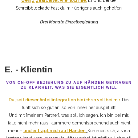
wenig gearbeitet wie noch nie.
[…] Und bei der
Schreibblockade hast du mir übrigens auch geholfen.
Drei Monate Einzelbegleitung
E. - Klientin
VON ON-OFF BEZIEHUNG ZU AUF HÄNDEN GETRAGEN
ZU KLARHEIT, WAS SIE EIGENTLICH WILL
Du, seit dieser Anteilintegration bin ich so voll bei mir.
Das
fühlt sich so gut an, so von Innen her ausgefüllt.
Und mit [meinem Partner], was soll ich sagen. Ich bin bei mir,
falle nicht mehr raus, klammere dementsprechend auch nicht
mehr –
und er trägt mich auf Händen.
Kümmert sich, als ich