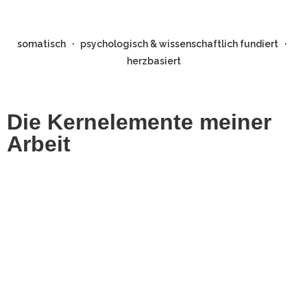
somatisch
·
psychologisch & wissenschaftlich fundiert
·
herzbasiert
Die Kernelemente meiner
Arbeit
Emotionale Alchemie
Unverdaute Emotionen verursachen Blockaden in
unserem körperlichen Lebensstrom - und damit in
unserem Fühlen und Erleben. Löse diese Blockaden
durch somatische Praktiken nachhaltig auf und