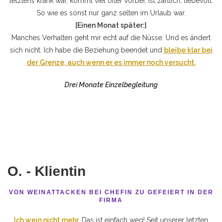
letztens krank war, kommt viel öfter vorbei, ist zärtlich, liebevoll.
So wie es sonst nur ganz selten im Urlaub war.
[Einen Monat später:]
Manches Verhalten geht mir echt auf die Nüsse. Und es ändert
sich nicht. Ich habe die Beziehung beendet und
bleibe klar bei
der Grenze, auch wenn er es immer noch versucht.
Drei Monate Einzelbegleitung
O. - Klientin
VON WEINATTACKEN BEI CHEFIN ZU GEFEIERT IN DER
FIRMA
Ich wein nicht mehr.
Das ist einfach weg! Seit unserer letzten