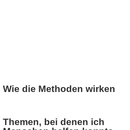
Das Gute nähren
Verankere die positiven Zustände gezielt in deinem
Nervensystem, und nähre und stärke das, von denen
du mehr in deinem Leben willst: Selbstliebe,
Lebensfreude, Ausgeglichenheit, Selbstvertrauen,
Klarheit, Erfülltsein, Liebe, und Intuition.
Wie die Methoden wirken
Themen, bei denen ich