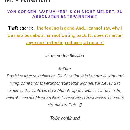
VON SORGEN, WARUM “ER” SICH NICHT MELDET, ZU
ABSOLUTER ENTSPANNTHEIT
That’s strange…
the feeling is gone. And… I cannot say, why I
was anxious about him not writing back. It… doesn’t matter
anymore. I’m feeling relaxed, at peace.”
In der ersten Session.
Seither:
Das ist seither so geblieben. Die Situationship konnte sie klar und
ruhig, ohne Drama verabschieden (das war neu für sie), und in
einem ersten Date ein paar Monate später war sie einfach echt,
anstatt sich der Meinung ihres Gegenübers anzupassen. Er wollte
ein zweites Date 😉
To be continued