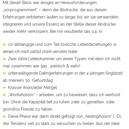
Mit dieser Basis war einiges an Herausforderungen
„vorprogrammiert“ – denn die Abdrücke, die aus diesen
Erfahrungen entstehen, laufen so lange, bis wir sie verwandeln,
integrieren und unsere Essenz an der Stelle dieser Abdrücke
wieder mehr verkörpern. Bei mir resultierte das u.a. in:
∞
co-abhängige und zum Teil toxische
Liebesbeziehungen, in
denen ich mich selbst stark verraten habe
∞
Zwei Jahre Liebeskummer
um einen Typen, mit dem ich nicht
mal zusammen war (jap… peinlich & wahr)
∞
unterwältigende Datingerfahrungen in der
4-jährigen Singlezeit
ab meinem 30. Geburtstag
∞
Krasser
finanzieller Mangel
∞
„Workaholism“
– arbeiten, um zu beweisen, dass ich wertvoll
bin. Ohne die Kapazität tief zu ruhen oder zu genießen, oder
grundlos Freude zu haben
∞
Diese Phase war dann direkt gefolgt von
„healingholism“
(:-D),
der Tendenz viel zu stark zu versuchen zu heilen. Aus der Idee